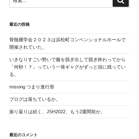
シ
索
索:
ョ
ン
最近の投稿
骨髄腫学会２０２３は浜松町コンベンショナルホールで
開催されていた。
いきなりすごい勢いで服を脱ぎ出して脱ぎ終わってから
「何秒！？」っていう一発ギャグがずっと頭に残ってい
る。
missing つまり進行形
ブログは落ちているか。
振り返りは続く、JSH2022、もう2週間前か。
最近のコメント