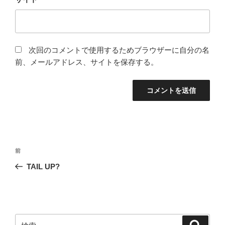
次回のコメントで使用するためブラウザーに自分の名
前、メールアドレス、サイトを保存する。
投
前
前
稿
の
TAIL UP?
ナ
投
ビ
稿
ゲ
ー
検
検