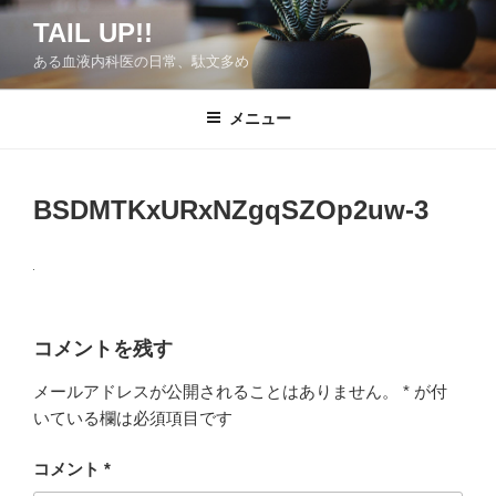
コ
TAIL UP!!
ン
ある血液内科医の日常、駄文多め
テ
ン
ツ
メニュー
へ
ス
キ
BSDMTKxURxNZgqSZOp2uw-3
ッ
プ
コメントを残す
メールアドレスが公開されることはありません。
*
が付
いている欄は必須項目です
コメント
*