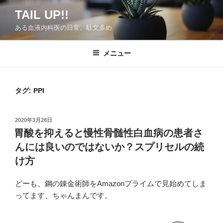
コ
TAIL UP!!
ン
ある血液内科医の日常、駄文多め
テ
ン
ツ
メニュー
へ
ス
キ
タグ:
PPI
ッ
プ
投
2020年3月28日
稿
胃酸を抑えると慢性骨髄性白血病の患者さ
日:
んには良いのではないか？スプリセルの続
け方
どーも、鋼の錬金術師をAmazonプライムで見始めてしま
ってます、ちゃんまんです。