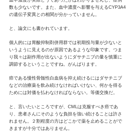
数も少ないです。また、血中濃度へ影響を与えるCYP3A4
の遺伝子変異との相関が分かっていません。
と、論文にも書かれています。
個人的には胃酸抑制剤併用群では初期投与量が少ないと
いうように見えるのが原因であるような印象です。つま
り我々は副作用が出ないようにダサチニブの量を慎重に
調節するということですね。がんばります。
癌である慢性骨髄性白血病を抑え続けるにはダサチニブ
などの治療薬を飲み続けなければいけない、何かを得る
ためには対価を払わなければならない。等価交換だ。
と、言いたいところですが、CMLは克服すべき癌であ
り、患者さんにそのような負担を強い続けることは許さ
れません。２割程度の方はどこかで薬を止めることがで
きますが十分ではありません。