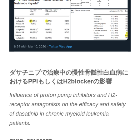
ダサチニブで治療中の慢性骨髄性白血病に
おけるPPIもしくはH2blockerの影響
Influence of proton pump inhibitors and H2-
receptor antagonists on the efficacy and safety
of dasatinib in chronic myeloid leukemia
patients.