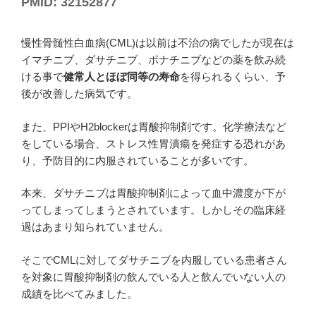
PMID: 32152877
慢性骨髄性白血病(CML)は以前は不治の病でしたが現在は
イマチニブ、ダサチニブ、ポナチニブなどの薬を飲み続
ける事で
健常人とほぼ同等の寿命
を得られるくらい、予
後が改善した病気です。
また、PPIやH2blockerは胃酸抑制剤です。化学療法など
をしている場合、ストレス性胃潰瘍を発症する恐れがあ
り、予防目的に内服されていることが多いです。
本来、ダサチニブは胃酸抑制剤によって血中濃度が下が
ってしまってしまうとされています。しかしその臨床経
過はあまり知られていません。
そこでCMLに対してダサチニブを内服している患者さん
を対象に胃酸抑制剤の飲んでいる人と飲んでいない人の
成績を比べてみました。