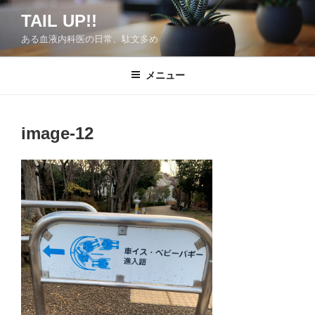
コ
TAIL UP!!
ン
ある血液内科医の日常、駄文多め
テ
ン
ツ
メニュー
へ
ス
キ
image-12
ッ
プ