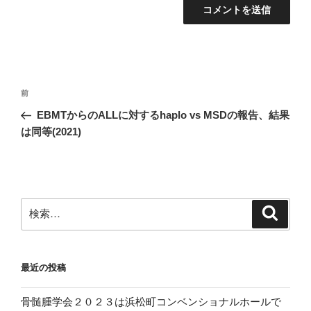
投
前
前
稿
の
EBMTからのALLに対するhaplo vs MSDの報告、結果
ナ
投
は同等(2021)
ビ
稿
ゲ
ー
シ
検
検
ョ
索
索:
ン
最近の投稿
骨髄腫学会２０２３は浜松町コンベンショナルホールで