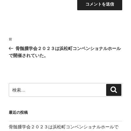
投
前
前
稿
の
骨髄腫学会２０２３は浜松町コンベンショナルホール
ナ
投
で開催されていた。
ビ
稿
ゲ
ー
シ
検
検
ョ
索
索:
ン
最近の投稿
骨髄腫学会２０２３は浜松町コンベンショナルホールで