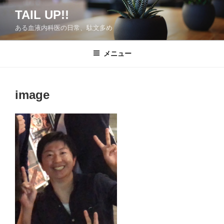
コ
TAIL UP!!
ン
ある血液内科医の日常、駄文多め
テ
ン
ツ
メニュー
へ
ス
キ
image
ッ
プ