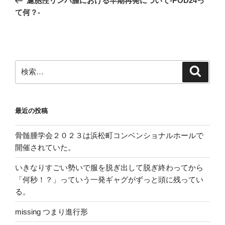
濾胞性リンパ腫における早期再発について-POD24っ
ナ
投
て何？-
ビ
稿
ゲ
ー
シ
検
検
ョ
索
索:
ン
最近の投稿
骨髄腫学会２０２３は浜松町コンベンショナルホールで
開催されていた。
いきなりすごい勢いで服を脱ぎ出して脱ぎ終わってから
「何秒！？」っていう一発ギャグがずっと頭に残ってい
る。
missing つまり進行形