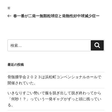
投
前
前
稿
の
春一番が二発ー無顆粒球症と発熱性好中球減少症ー
ナ
投
ビ
稿
ゲ
ー
検
検
シ
索
索:
ョ
ン
最近の投稿
骨髄腫学会２０２３は浜松町コンベンショナルホールで
開催されていた。
いきなりすごい勢いで服を脱ぎ出して脱ぎ終わってから
「何秒！？」っていう一発ギャグがずっと頭に残ってい
る。