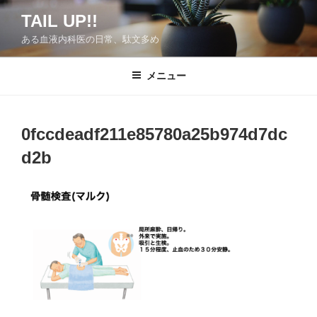
コ
TAIL UP!!
ン
ある血液内科医の日常、駄文多め
テ
ン
ツ
メニュー
へ
ス
キ
0fccdeadf211e85780a25b974d7dc
ッ
d2b
プ