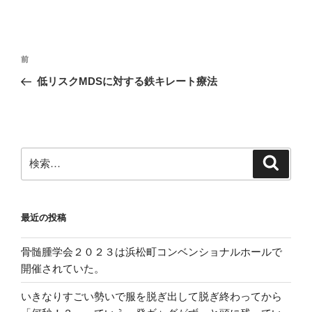
投
前
前
稿
の
低リスクMDSに対する鉄キレート療法
ナ
投
ビ
稿
ゲ
ー
検
検
シ
索
索:
ョ
ン
最近の投稿
骨髄腫学会２０２３は浜松町コンベンショナルホールで
開催されていた。
いきなりすごい勢いで服を脱ぎ出して脱ぎ終わってから