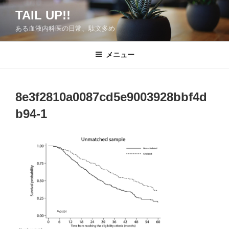
コ
TAIL UP!!
ン
ある血液内科医の日常、駄文多め
テ
ン
ツ
メニュー
へ
ス
キ
8e3f2810a0087cd5e9003928bbf4d
ッ
b94-1
プ