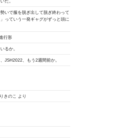
ていた。
い勢いで服を脱ぎ出して脱ぎ終わって
？」っていう一発ギャグがずっと頭に
り進行形
ているか。
JSH2022、もう2週間前か。
りきのこ
より