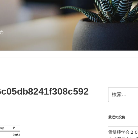
め
6c05db8241f308c592
検
索:
最近の投稿
骨髄腫学会２