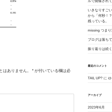
ルで開催され
いきなりすご
から「何秒！
残っている。
missing つま
ブログは落ち
振り返りは続く、
最近のコメント
とはありません。
*
が付いている欄は必
TAIL UP?
に
ゆ
アーカイブ
2023年6月