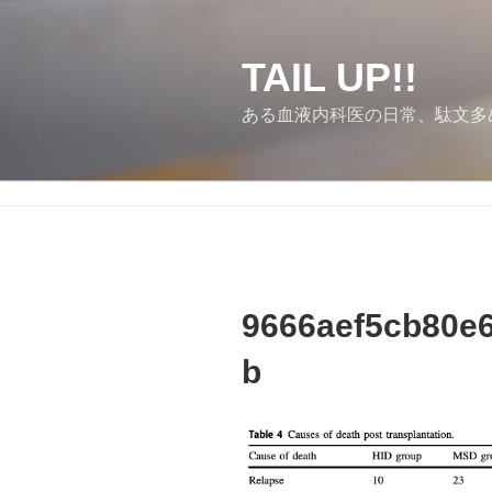
コ
ン
テ
TAIL UP!!
ン
ある血液内科医の日常、駄文多
ツ
へ
ス
キ
ッ
プ
9666aef5cb80e
b