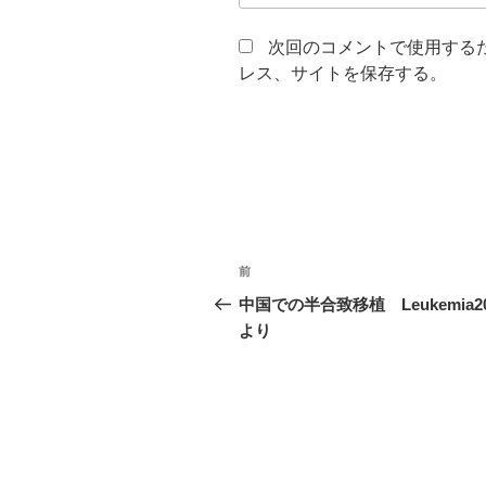
次回のコメントで使用する
レス、サイトを保存する。
投
前
前
稿
の
中国での半合致移植 Leukemia20
投
より
ナ
稿
ビ
ゲ
ー