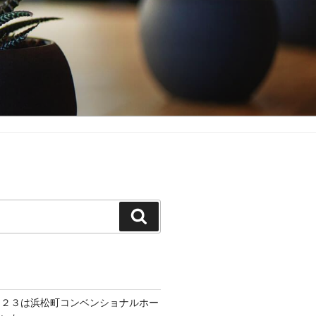
検
索
０２３は浜松町コンベンショナルホー