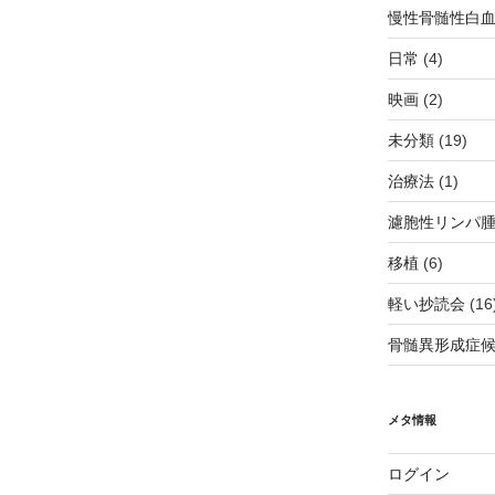
慢性骨髄性白
日常
(4)
映画
(2)
未分類
(19)
治療法
(1)
濾胞性リンパ
移植
(6)
軽い抄読会
(16
骨髄異形成症
メタ情報
ログイン