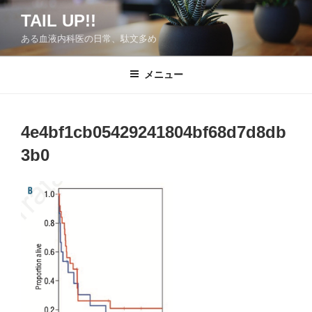
コ
TAIL UP!!
ン
ある血液内科医の日常、駄文多め
テ
ン
ツ
メニュー
へ
ス
キ
4e4bf1cb05429241804bf68d7d8db
ッ
3b0
プ