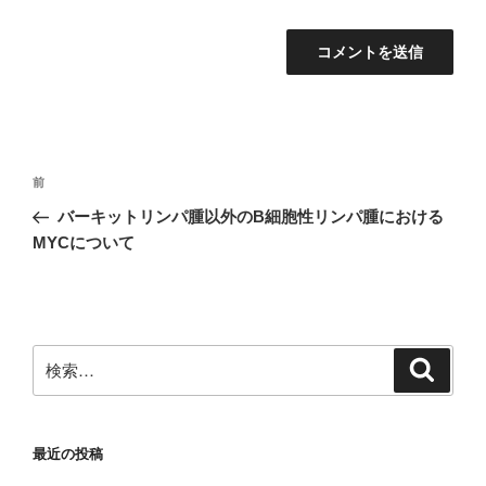
投
前
前
稿
の
バーキットリンパ腫以外のB細胞性リンパ腫における
ナ
投
MYCについて
ビ
稿
ゲ
ー
シ
検
検
ョ
索
索:
ン
最近の投稿