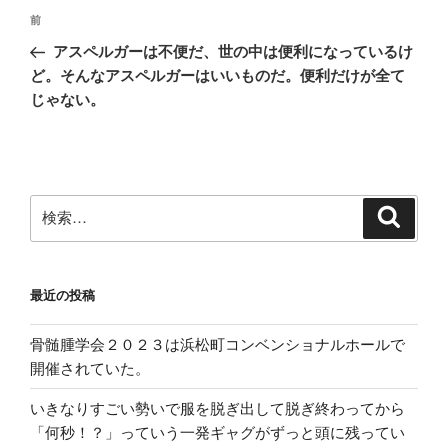
投
前
前
稿
の
アスペルガーは不便だ、世の中は便利になっているけ
ナ
投
ど。そんなアスペルガーはいいものだ。便利だけが全て
ビ
稿
じゃない。
ゲ
ー
シ
ョ
検
検
索
索:
ン
最近の投稿
骨髄腫学会２０２３は浜松町コンベンショナルホールで
開催されていた。
いきなりすごい勢いで服を脱ぎ出して脱ぎ終わってから
「何秒！？」っていう一発ギャグがずっと頭に残ってい