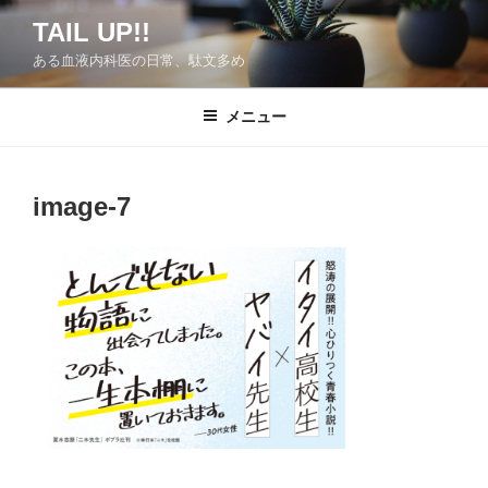
コ
TAIL UP!!
ン
ある血液内科医の日常、駄文多め
テ
ン
ツ
メニュー
へ
ス
キ
image-7
ッ
プ