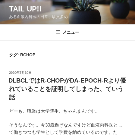
コ
TAIL UP!!
ン
ある血液内科医の日常、駄文多め
テ
ン
ツ
メニュー
へ
ス
キ
タグ:
RCHOP
ッ
プ
投
2020年7月10日
稿
DLBCLではR-CHOPがDA-EPOCH-Rより優
日:
れていることを証明してしまった、ていう
話
どーも、職業は大学院生、ちゃんまんです。
そうなんです。今30歳過ぎなんですけど血液内科医とし
て働きつつも学生として学費を納めているのです。た