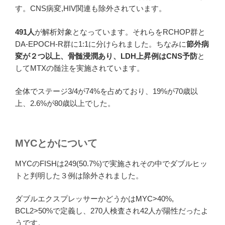
す。CNS病変,HIV関連も除外されています。
491人
が解析対象となっています。それらをRCHOP群と
DA-EPOCH-R群に1:1に分けられました。ちなみに
節外病
変が２つ以上、骨髄浸潤あり、LDH上昇例はCNS予防
と
してMTXの髄注を実施されています。
全体でステージ3/4が74%を占めており、19%が70歳以
上、2.6%が80歳以上でした。
MYCとかについて
MYCのFISHは249(50.7%)で実施されその中でダブルヒッ
トと判明した３例は除外されました。
ダブルエクスプレッサーかどうかはMYC>40%,
BCL2>50%で定義し、270人検査され42人が陽性だったよ
うです。