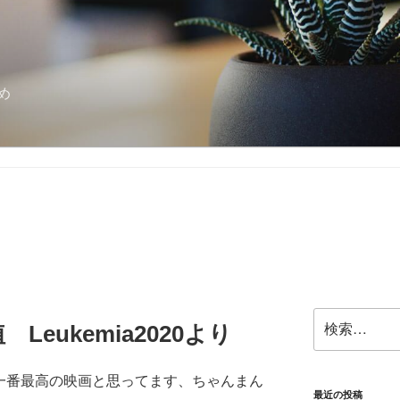
め
検
eukemia2020より
索:
tureが一番最高の映画と思ってます、ちゃんまん
最近の投稿