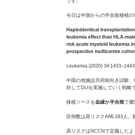
です。
今日は中国からの半合致移植の
Haploidentical transplantation
leukemia effect than HLA-matc
risk acute myeloid leukemia in
prospective multicentre cohor
Leukemia (2020) 34:1433–1443
中国の他施設共同前向き試験、
対してDLIを実施していく戦略
移植ソースを
血縁か半合致
で層
症例数は高リスクAML183人。観察期
高リスクはNCCNで定義した