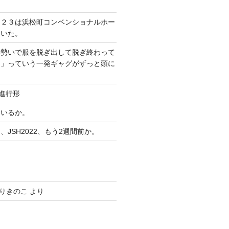
０２３は浜松町コンベンショナルホー
ていた。
い勢いで服を脱ぎ出して脱ぎ終わって
？」っていう一発ギャグがずっと頭に
り進行形
ているか。
JSH2022、もう2週間前か。
りきのこ
より