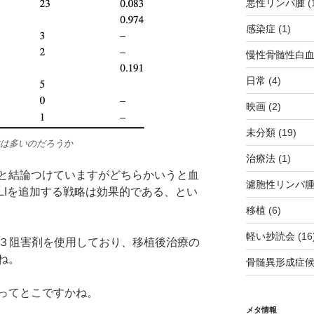
悪性リンパ腫
(
感染症
(1)
慢性骨髄性白
日常
(4)
映画
(2)
未分類
(19)
亡は多いのだろうか
治療法
(1)
、と結論つけていますがどちらかいうと血
濾胞性リンパ
LIを追加する戦略は効果的である、とい
移植
(6)
軽い抄読会
(16
LT３阻害剤を使用しており、移植後治療の
ね。
骨髄異形成症
ってとこですかね。
メタ情報