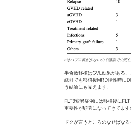
nはハプロ群が少ないので感染での死
半合致移植はGVL効果がある
縁群でも移植後MRD陽性時にD
う結論にも見えます。
FLT3変異症例には移植後にF
重要性が顕著になってきてます
ドクが言うところのなせばなる