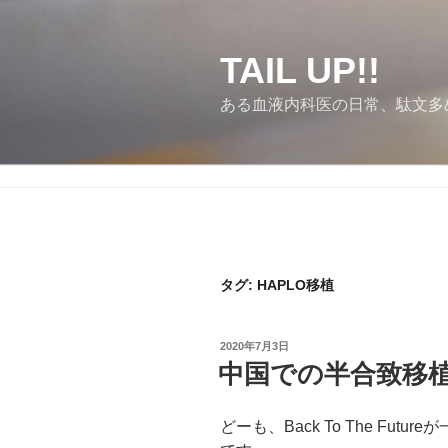
コ
ン
テ
TAIL UP!!
ン
ある血液内科医の日常、駄文多
ツ
へ
ス
キ
ッ
プ
タグ:
HAPLO移植
投
2020年7月3日
稿
中国での半合致移植 L
日:
どーも、Back To The Fu