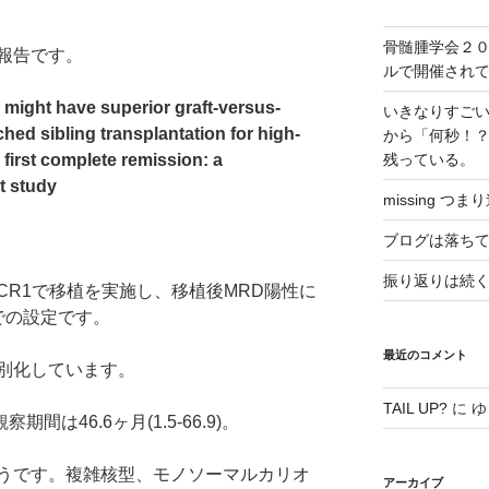
骨髄腫学会２
報告です。
ルで開催され
 might have superior graft-versus-
いきなりすご
hed sibling transplantation for high-
から「何秒！
 first complete remission: a
残っている。
t study
missing つま
ブログは落ち
振り返りは続く、
CR1で移植を実施し、移植後MRD陽性に
での設定です。
最近のコメント
別化しています。
TAIL UP?
に
ゆ
間は46.6ヶ月(1.5-66.9)。
ようです。複雑核型、モノソーマルカリオ
アーカイブ