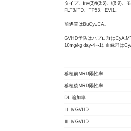
タイプ、inv(3)/t(3;3)、t(6;
FLT3/ITD、TP53、EVI1。
前処置はBuCy±CA。
GVHD予防はハプロ群はCyA,MTX,MMF
10mg/kg day-4~-1), 血縁群はC
移植前MRD陽性率
移植後MRD陽性率
DLI追加率
Ⅱ-ⅣGVHD
Ⅲ-ⅣGVHD