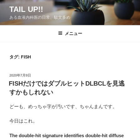
コ
TAIL UP!!
ン
ある血液内科医の日常、駄文多め
テ
ン
ツ
メニュー
へ
ス
キ
タグ:
FISH
ッ
プ
投
2020年7月9日
稿
FISHだけではダブルヒットDLBCLを見逃
日:
すかもしれない
どーも、めっちゃ字が汚いです、ちゃんまんです。
今日はこれ。
The double-hit signature identifies double-hit diffuse