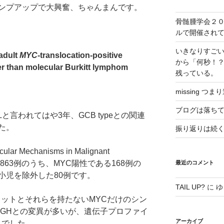
ンプアップで大興奮、ちゃんまんです。
骨髄腫学会２
ルで開催され
いきなりすご
 adult
MYC
-translocation-positive
から「何秒！
r than molecular Burkitt lymphom
残っている。
missing つま
ブログは落ち
と言われてはや3年、GCB typeとの関連
た。
振り返りは続く、
Mechanisms in Malignant
まった863例のうち、MYC陽性である168例の
最近のコメント
小児を除外した80例です。
TAIL UP?
に
ゆ
ルヒットとそれらを持たないMYCだけのシン
IGHとの変異が多いが、遺伝子プロファイ
アーカイブ
とでした。