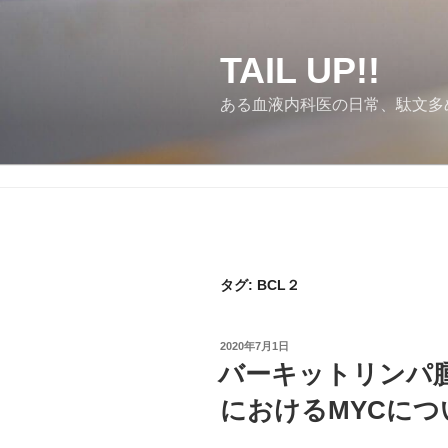
コ
ン
テ
TAIL UP!!
ン
ある血液内科医の日常、駄文多
ツ
へ
ス
キ
ッ
プ
タグ:
BCL２
投
2020年7月1日
稿
バーキットリンパ
日:
におけるMYCにつ