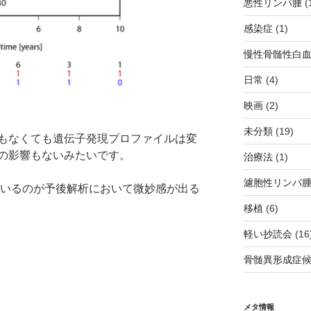
悪性リンパ腫
(
感染症
(1)
慢性骨髄性白
日常
(4)
映画
(2)
未分類
(19)
てもなくても遺伝子発現プロファイルは変
の影響もないみたいです。
治療法
(1)
濾胞性リンパ
まれているのが予後解析において微妙感が出る
移植
(6)
軽い抄読会
(16
骨髄異形成症
メタ情報