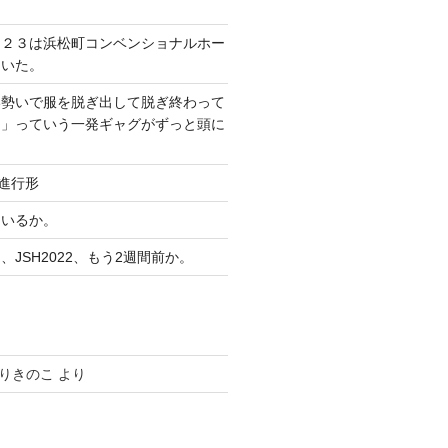
０２３は浜松町コンベンショナルホー
ていた。
い勢いで服を脱ぎ出して脱ぎ終わって
？」っていう一発ギャグがずっと頭に
り進行形
ているか。
JSH2022、もう2週間前か。
りきのこ
より