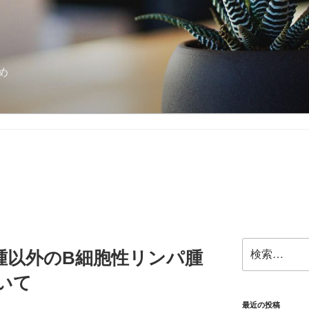
め
検
腫以外のB細胞性リンパ腫
索:
いて
最近の投稿