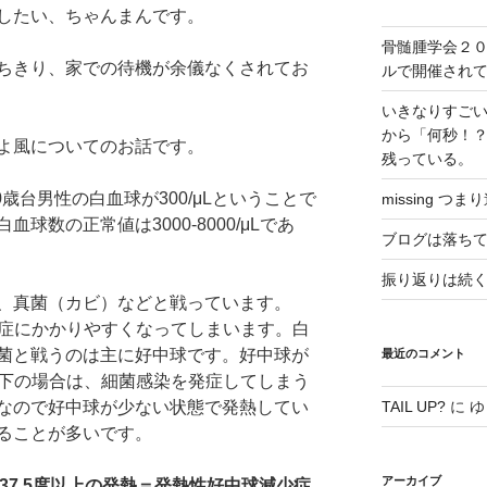
したい、ちゃんまんです。
骨髄腫学会２
ちきり、家での待機が余儀なくされてお
ルで開催され
いきなりすご
から「何秒！
よ風についてのお話です。
残っている。
歳台男性の白血球が300/μLということで
missing つま
球数の正常値は3000-8000/μLであ
ブログは落ち
振り返りは続く、
、真菌（カビ）などと戦っています。
感染症にかかりやすくなってしまいます。白
菌と戦うのは主に好中球です。好中球が
最近のコメント
L以下の場合は、細菌感染を発症してしまう
なので好中球が少ない状態で発熱してい
TAIL UP?
に
ゆ
ることが多いです。
アーカイブ
＋37.5度以上の発熱＝発熱性好中球減少症