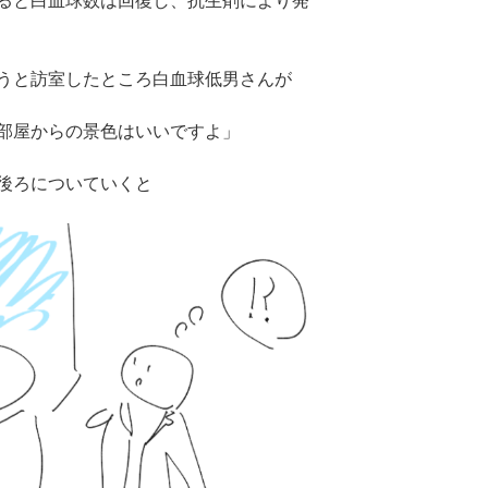
ると白血球数は回復し、抗生剤により発
うと訪室したところ白血球低男さんが
部屋からの景色はいいですよ」
後ろについていくと