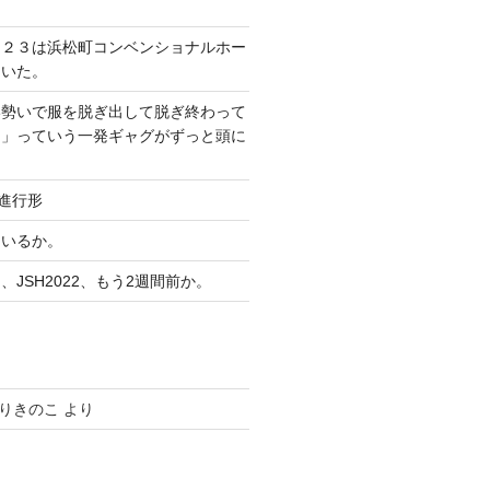
０２３は浜松町コンベンショナルホー
ていた。
い勢いで服を脱ぎ出して脱ぎ終わって
？」っていう一発ギャグがずっと頭に
り進行形
ているか。
JSH2022、もう2週間前か。
りきのこ
より