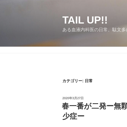
コ
ン
テ
TAIL UP!!
ン
ある血液内科医の日常、駄文多
ツ
へ
ス
キ
ッ
プ
カテゴリー:
日常
投
2020年3月27日
稿
春一番が二発ー無
日:
少症ー