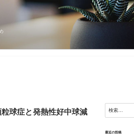
め
検
顆粒球症と発熱性好中球減
索:
最近の投稿