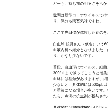
どーも、持ち前の明るさを活か
世間は新型コロナウイルスで持
り、気分も閉塞気味ですね。
ここで先日僕が体験した春のそ
白血球 低男さん（仮名）いう60
血液内科へ紹介となりました。白血
り、かなり少ないです。
普段、白血球はウイルス、細菌
300/μLまで減ってしまうと
血球には種類がありますが、細
少ないと、具体的には500/μ
と重篤になる場合が多いです。
たら、点滴の抗生剤が投与され
具体的には好中球500/μL以下