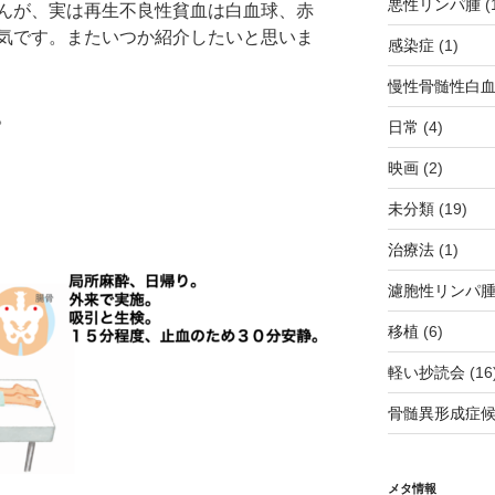
悪性リンパ腫
(
んが、実は再生不良性貧血は白血球、赤
気です。またいつか紹介したいと思いま
感染症
(1)
慢性骨髄性白
。
日常
(4)
映画
(2)
未分類
(19)
治療法
(1)
濾胞性リンパ
移植
(6)
軽い抄読会
(16
骨髄異形成症
メタ情報