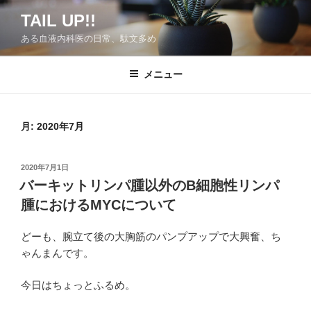
コ
TAIL UP!!
ン
ある血液内科医の日常、駄文多め
テ
ン
ツ
メニュー
へ
ス
キ
月:
2020年7月
ッ
プ
投
2020年7月1日
稿
バーキットリンパ腫以外のB細胞性リンパ
日:
腫におけるMYCについて
どーも、腕立て後の大胸筋のパンプアップで大興奮、ち
ゃんまんです。
今日はちょっとふるめ。