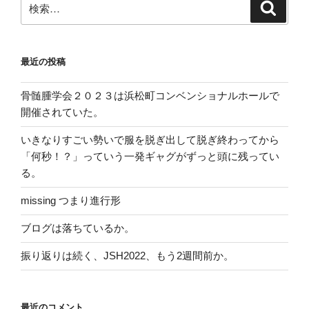
検
ゲ
索
索:
ー
シ
最近の投稿
ョ
ン
骨髄腫学会２０２３は浜松町コンベンショナルホールで
開催されていた。
いきなりすごい勢いで服を脱ぎ出して脱ぎ終わってから
「何秒！？」っていう一発ギャグがずっと頭に残ってい
る。
missing つまり進行形
ブログは落ちているか。
振り返りは続く、JSH2022、もう2週間前か。
最近のコメント