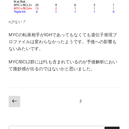
n少ない？
MYCの転座相手がIGHであってもなくても遺伝子発現プ
ロファイルは変わらなかったようです。予後への影響も
ないみたいです。
MYC/BCL2群にはFLも含まれているのが予後解析におい
て微妙感が出るのではないかと思いました。
投
前
固定ページ
2
の
稿
ペ
ナ
ー
ビ
ジ
検